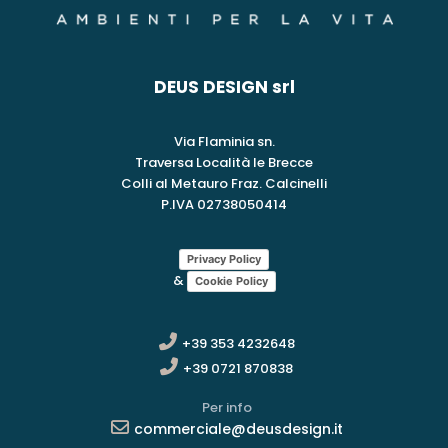
DEUS DESIGN srl
Via Flaminia sn.
Traversa Località le Brecce
Colli al Metauro Fraz. Calcinelli
P.IVA 02738050414
Privacy Policy
&
Cookie Policy
+39 353 4232648
+39 0721 870838
Per info
commerciale@deusdesign.it