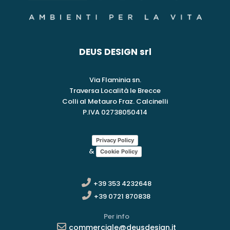
DEUS DESIGN srl
Via Flaminia sn.
Traversa Località le Brecce
Colli al Metauro Fraz. Calcinelli
P.IVA 02738050414
Privacy Policy
&
Cookie Policy
+39 353 4232648
+39 0721 870838
Per info
commerciale@deusdesign.it