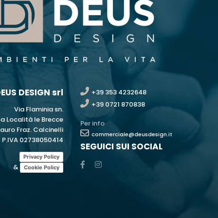
EUS DESIGN srl
+39 353 4232648
+39 0721 870838
Via Flaminia sn.
a Località le Brecce
Per info
auro Fraz. Calcinelli
commerciale@deusdesign.it
P.IVA 02738050414
SEGUICI SUI SOCIAL
Privacy Policy
&
Cookie Policy