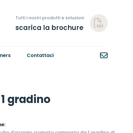
Tutti i nostri prodotti e soluzioni
scarica la brochure
tners
Contattaci
 1 gradino
he:
n tubo d’acciaio cromato composto da 1 gradino di