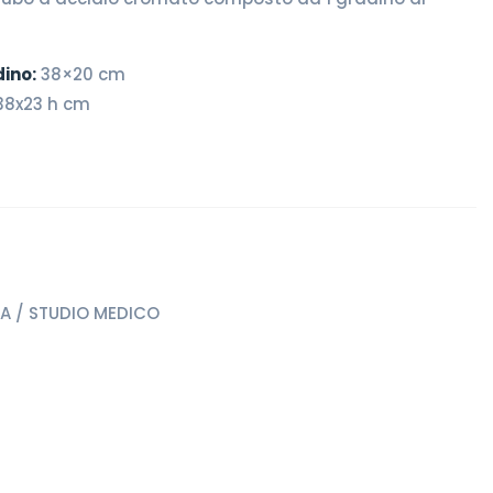
dino:
38×20 cm
38x23 h cm
IA / STUDIO MEDICO