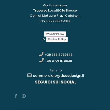
Via Flaminia sn.
Traversa Località le Brecce
Colli al Metauro Fraz. Calcinelli
P.IVA 02738050414
Privacy Policy
&
Cookie Policy
+39 353 4232648
+39 0721 870838
Per info
commerciale@deusdesign.it
SEGUICI SUI SOCIAL