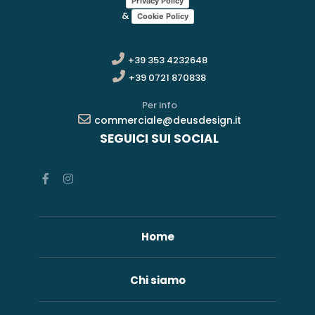
Privacy Policy
&
Cookie Policy
+39 353 4232648
+39 0721 870838
Per info
commerciale@deusdesign.it
SEGUICI SUI SOCIAL
Home
Chi siamo